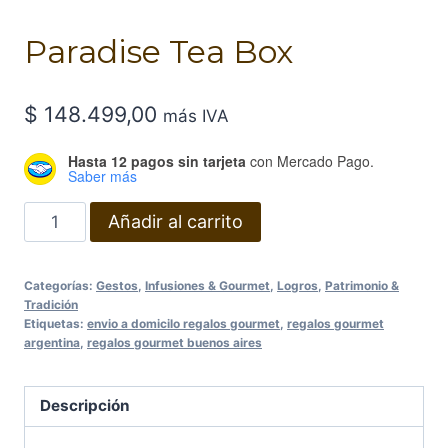
Paradise Tea Box
$
148.499,00
más IVA
Hasta 12 pagos sin tarjeta
con Mercado Pago.
Saber más
Paradise
Añadir al carrito
Tea
Box
Categorías:
Gestos
,
Infusiones & Gourmet
,
Logros
,
Patrimonio &
cantidad
Tradición
Etiquetas:
envio a domicilo regalos gourmet
,
regalos gourmet
argentina
,
regalos gourmet buenos aires
Descripción