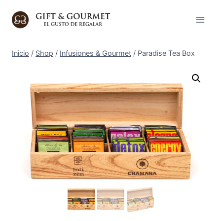
Saltar
al
contenido
Inicio
/
Shop
/
Infusiones & Gourmet
/
Paradise Tea Box