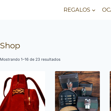
REGALOS
OC
Shop
Ordenado
Mostrando 1–16 de 23 resultados
por
precio:
bajo
a
alto