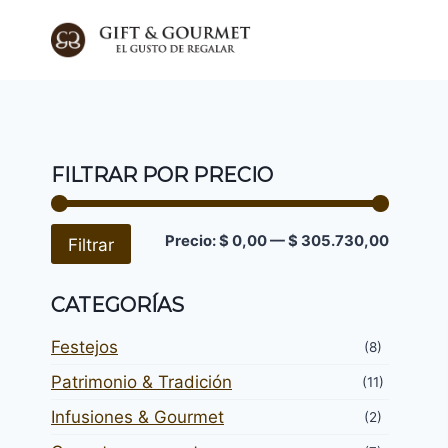
Saltar
al
contenido
FILTRAR POR PRECIO
Precio
Precio
Precio:
$ 0,00
—
$ 305.730,00
Filtrar
mínimo
máximo
CATEGORÍAS
Festejos
(8)
Patrimonio & Tradición
(11)
Infusiones & Gourmet
(2)