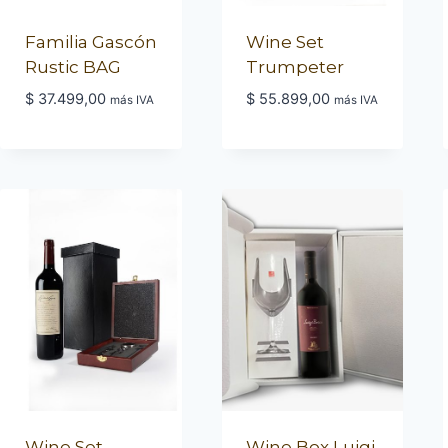
Familia Gascón
Wine Set
Rustic BAG
Trumpeter
$
37.499,00
$
55.899,00
más IVA
más IVA
Wine Set
Wine Box Luigi