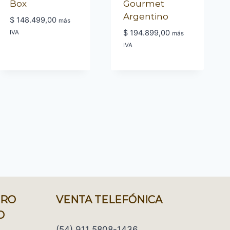
Box
Gourmet
Argentino
$
148.499,00
más
$
194.899,00
IVA
más
IVA
URO
VENTA TELEFÓNICA
O
(54) 911 5808-1436