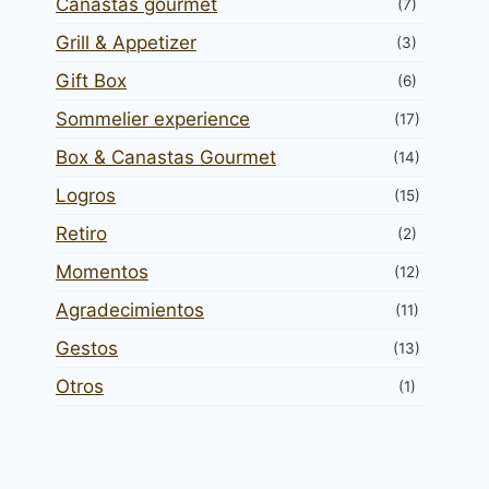
Canastas gourmet
(7)
Grill & Appetizer
(3)
Gift Box
(6)
Sommelier experience
(17)
Box & Canastas Gourmet
(14)
Logros
(15)
Retiro
(2)
Momentos
(12)
Agradecimientos
(11)
Gestos
(13)
Otros
(1)