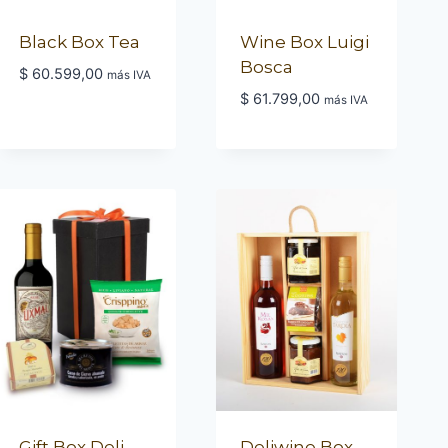
Black Box Tea
Wine Box Luigi
Bosca
$
60.599,00
más IVA
$
61.799,00
más IVA
Gift Box Deli
Deliwine Box