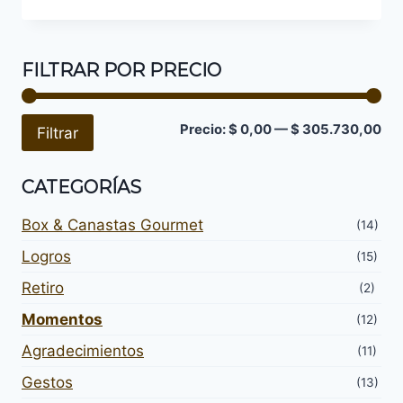
FILTRAR POR PRECIO
Pre
Pre
Precio:
$ 0,00
—
$ 305.730,00
Filtrar
mí
má
CATEGORÍAS
Box & Canastas Gourmet
(14)
Logros
(15)
Retiro
(2)
Momentos
(12)
Agradecimientos
(11)
Gestos
(13)