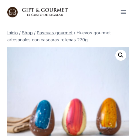
Saltar
al
contenido
Inicio
/
Shop
/
Pascuas gourmet
/
Huevos gourmet
artesanales con cascaras rellenas 270g