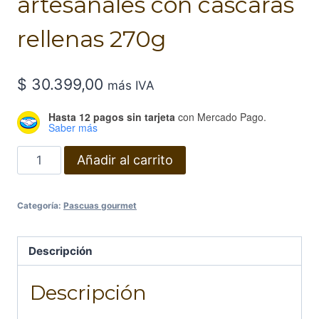
artesanales con cascaras
rellenas 270g
$
30.399,00
más IVA
Hasta 12 pagos sin tarjeta
con Mercado Pago.
Saber más
Huevos
Añadir al carrito
gourmet
artesanales
Categoría:
Pascuas gourmet
con
cascaras
rellenas
Descripción
270g
Descripción
cantidad