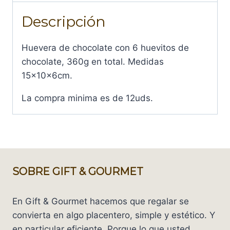
cantidad
Descripción
Huevera de chocolate con 6 huevitos de
chocolate, 360g en total. Medidas
15x10x6cm.
La compra minima es de 12uds.
SOBRE GIFT & GOURMET
En Gift & Gourmet hacemos que regalar se
convierta en algo placentero, simple y estético. Y
en particular eficiente. Porque lo que usted