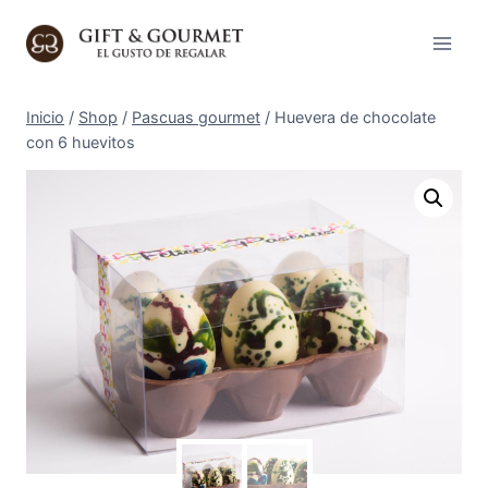
Saltar
al
contenido
Inicio
/
Shop
/
Pascuas gourmet
/
Huevera de chocolate
con 6 huevitos