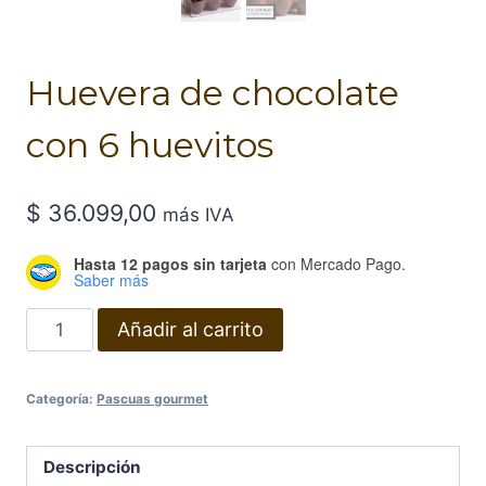
Huevera de chocolate
con 6 huevitos
$
36.099,00
más IVA
Hasta 12 pagos sin tarjeta
con Mercado Pago.
Saber más
Huevera
Añadir al carrito
de
chocolate
Categoría:
Pascuas gourmet
con
6
huevitos
Descripción