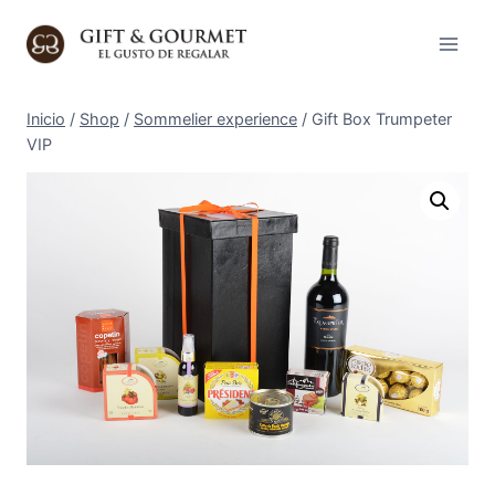
Saltar
al
contenido
Inicio
/
Shop
/
Sommelier experience
/
Gift Box Trumpeter
VIP