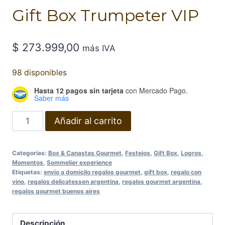
Gift Box Trumpeter VIP
$
273.999,00
más IVA
98 disponibles
Hasta 12 pagos sin tarjeta
con Mercado Pago.
Saber más
Gift
Añadir al carrito
Box
Trumpeter
Categorías:
Box & Canastas Gourmet
,
Festejos
,
Gift Box
,
Logros
,
VIP
Momentos
,
Sommelier experience
cantidad
Etiquetas:
envio a domicilo regalos gourmet
,
gift box
,
regalo con
vino
,
regalos delicatessen argentina
,
regalos gourmet argentina
,
regalos gourmet buenos aires
Descripción