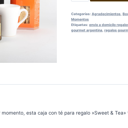
box
Sweet
Categorías:
Agradecimientos
,
Bo
&
Momentos
Tea
Etiquetas:
envio a domicilo regal
gourmet argentina
,
regalos gourm
cantidad
 momento, esta caja con té para regalo »Sweet & Tea» te