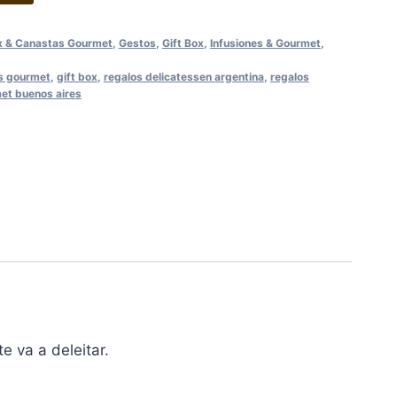
x & Canastas Gourmet
,
Gestos
,
Gift Box
,
Infusiones & Gourmet
,
os gourmet
,
gift box
,
regalos delicatessen argentina
,
regalos
et buenos aires
 va a deleitar.