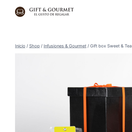
Saltar
al
contenido
Inicio
/
Shop
/
Infusiones & Gourmet
/
Gift box Sweet & Tea