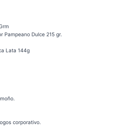
 Grm
r Pampeano Dulce 215 gr.
ca Lata 144g
 moño.
ogos corporativo.